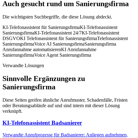
Auch gesucht rund um
Sanierungsfirma
Die wichtigsten Suchbegriffe, die diese Lösung abdeckt.
KI-Telefonassistent für Sanierungsfirma
KI-Telefonassistent
Sanierungsfirma
KI-Telefonassistent 24/7
KI-Telefonassistent
DSGVO
KI Telefonassistent für Sanierungsfirma
Telefonassistent
Sanierungsfirma
Voice AI Sanierungsfirma
Sanierungsfirma
Anrufannahme automatisieren
KI Anrufannahme
Sanierungsfirma
Voice Agent Sanierungsfirma
Verwandte Lösungen
Sinnvolle Ergänzungen zu
Sanierungsfirma
Diese Seiten greifen ähnliche Anrufmuster, Schadenfälle, Fristen
oder Beratungsabläufe auf und sind intern mit dieser Lösung
verknüpft.
KI-Telefonassistent Badsanierer
Verwandte Anrufprozesse für Badsanierer: Anliegen aufnehmen,