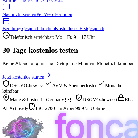
Anrufen
+49 (0) 40 743 079 32
Nachricht senden
Per Web-Formular
Beratungsgespräch buchen
Kostenloses Erstgespräch
Telefonisch erreichbar: Mo – Fr, 9 – 17 Uhr
30 Tage kostenlos testen
Keine Abbuchung im Trial. Setup in 5 Minuten. Monatlich kündbar.
Jetzt kostenlos starten
DSGVO-bewusst
AVV & Speicherfristen
Monatlich
kündbar
Made & hosted in
Germany 🇩🇪
DSGVO-bewusst
EU-
AI-Act ready
ISO 27001 in Arbeit
99.9 % Uptime