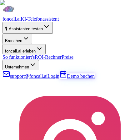
foncall.ai
KI-Telefonassistent
🎙️ Assistenten testen
Branchen
foncall.ai erleben
So funktioniert's
ROI-Rechner
Preise
Unternehmen
support@foncall.ai
Login
Demo buchen