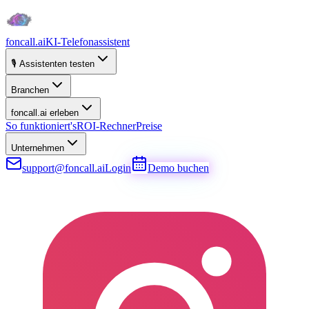
foncall.ai
KI-Telefonassistent
🎙️ Assistenten testen
Branchen
foncall.ai erleben
So funktioniert's
ROI-Rechner
Preise
Unternehmen
support@foncall.ai
Login
Demo buchen