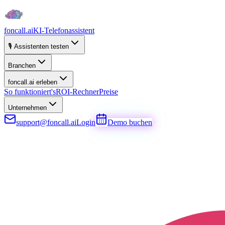
foncall.ai
KI-Telefonassistent
🎙️ Assistenten testen
Branchen
foncall.ai erleben
So funktioniert's
ROI-Rechner
Preise
Unternehmen
support@foncall.ai
Login
Demo buchen