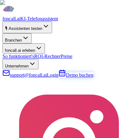
foncall.ai
KI-Telefonassistent
🎙️ Assistenten testen
Branchen
foncall.ai erleben
So funktioniert's
ROI-Rechner
Preise
Unternehmen
support@foncall.ai
Login
Demo buchen