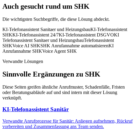
Auch gesucht rund um
SHK
Die wichtigsten Suchbegriffe, die diese Lösung abdeckt.
KI-Telefonassistent Sanitaer und Heizungsbau
KI-Telefonassistent
SHK
KI-Telefonassistent 24/7
KI-Telefonassistent DSGVO
KI
Telefonassistent Sanitaer und Heizungsbau
Telefonassistent
SHK
Voice AI SHK
SHK Anrufannahme automatisieren
KI
Anrufannahme SHK
Voice Agent SHK
Verwandte Lösungen
Sinnvolle Ergänzungen zu
SHK
Diese Seiten greifen ähnliche Anrufmuster, Schadenfälle, Fristen
oder Beratungsabläufe auf und sind intern mit dieser Lösung
verknüpft.
KI-Telefonassistent Sanitär
Verwandte Anrufprozesse für Sanitär: Anliegen aufnehmen, Rückruf
vorbereiten und Zusammenfassung ans Team senden.