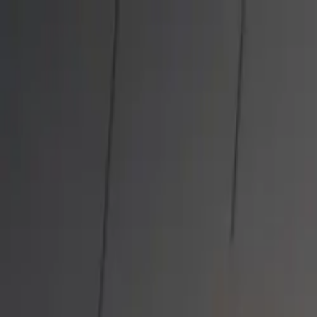
foncall.ai
KI-Telefonassistent
🎙️ Assistenten testen
Branchen
foncall.ai erleben
So funktioniert's
ROI-Rechner
Preise
Unternehmen
support@foncall.ai
Login
Demo buchen