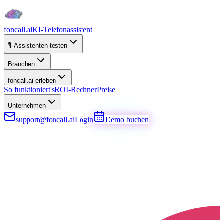
foncall.ai
KI-Telefonassistent
🎙️ Assistenten testen
Branchen
foncall.ai erleben
So funktioniert's
ROI-Rechner
Preise
Unternehmen
support@foncall.ai
Login
Demo buchen