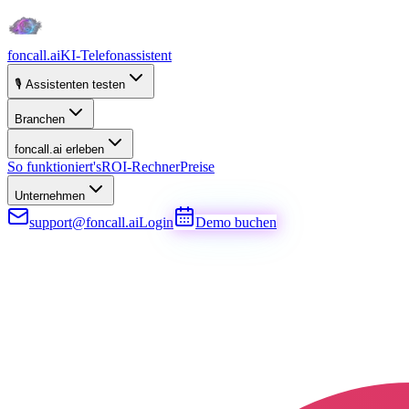
foncall.ai
KI-Telefonassistent
🎙️ Assistenten testen
Branchen
foncall.ai erleben
So funktioniert's
ROI-Rechner
Preise
Unternehmen
support@foncall.ai
Login
Demo buchen