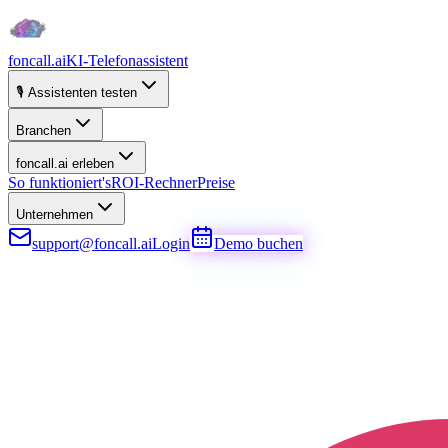
foncall.ai
KI-Telefonassistent
🎙️ Assistenten testen
Branchen
foncall.ai erleben
So funktioniert's
ROI-Rechner
Preise
Unternehmen
support@foncall.ai
Login
Demo buchen