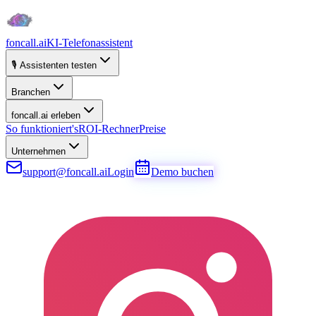
foncall.ai
KI-Telefonassistent
🎙️ Assistenten testen
Branchen
foncall.ai erleben
So funktioniert's
ROI-Rechner
Preise
Unternehmen
support@foncall.ai
Login
Demo buchen