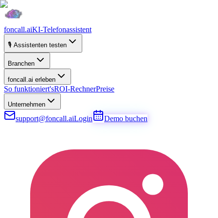
foncall.ai
KI-Telefonassistent
🎙️ Assistenten testen
Branchen
foncall.ai erleben
So funktioniert's
ROI-Rechner
Preise
Unternehmen
support@foncall.ai
Login
Demo buchen