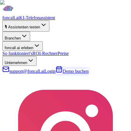
foncall.ai
KI-Telefonassistent
🎙️ Assistenten testen
Branchen
foncall.ai erleben
So funktioniert's
ROI-Rechner
Preise
Unternehmen
support@foncall.ai
Login
Demo buchen