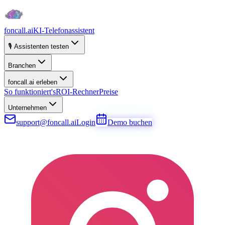
foncall.ai
KI-Telefonassistent
🎙️ Assistenten testen
Branchen
foncall.ai erleben
So funktioniert's
ROI-Rechner
Preise
Unternehmen
support@foncall.ai
Login
Demo buchen