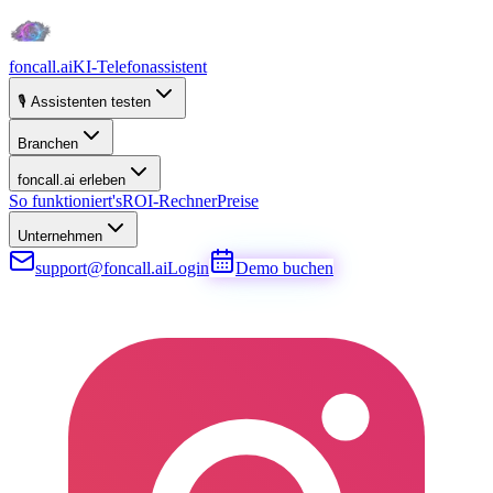
foncall.ai
KI-Telefonassistent
🎙️ Assistenten testen
Branchen
foncall.ai erleben
So funktioniert's
ROI-Rechner
Preise
Unternehmen
support@foncall.ai
Login
Demo buchen