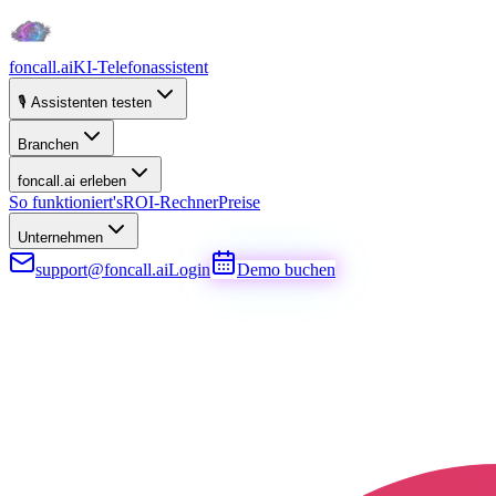
foncall.ai
KI-Telefonassistent
🎙️ Assistenten testen
Branchen
foncall.ai erleben
So funktioniert's
ROI-Rechner
Preise
Unternehmen
support@foncall.ai
Login
Demo buchen