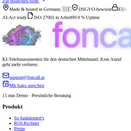
Zur Branchen-Seite
Made & hosted in
Germany 🇩🇪
DSGVO-bewusst
EU-
AI-Act ready
ISO 27001 in Arbeit
99.9 % Uptime
KI-Telefonassistenten für den deutschen Mittelstand. Kein Anruf
geht mehr verloren.
support@foncall.ai
Mit Sales sprechen
15 min Demo · Persönliche Beratung
Produkt
So funktioniert's
ROI-Rechner
Preise