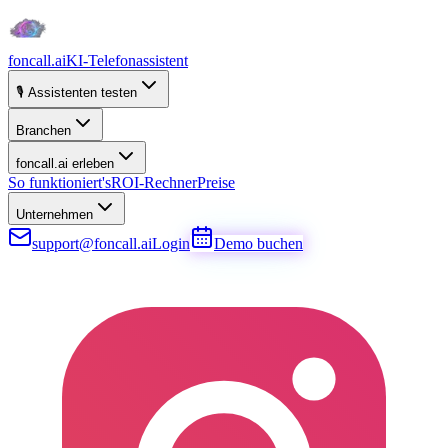
foncall.ai
KI-Telefonassistent
🎙️ Assistenten testen
Branchen
foncall.ai erleben
So funktioniert's
ROI-Rechner
Preise
Unternehmen
support@foncall.ai
Login
Demo buchen