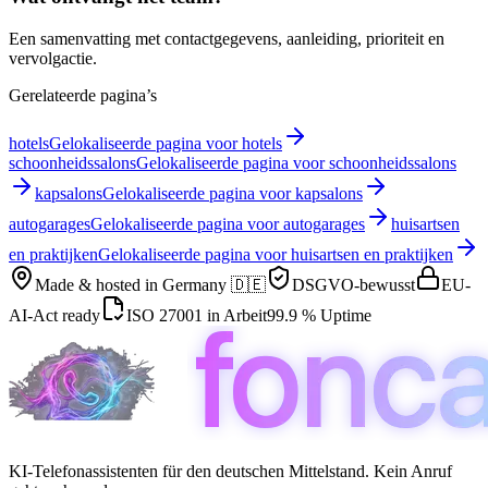
Een samenvatting met contactgegevens, aanleiding, prioriteit en
vervolgactie.
Gerelateerde pagina’s
hotels
Gelokaliseerde pagina voor hotels
schoonheidssalons
Gelokaliseerde pagina voor schoonheidssalons
kapsalons
Gelokaliseerde pagina voor kapsalons
autogarages
Gelokaliseerde pagina voor autogarages
huisartsen
en praktijken
Gelokaliseerde pagina voor huisartsen en praktijken
Made & hosted in
Germany 🇩🇪
DSGVO-bewusst
EU-
AI-Act ready
ISO 27001 in Arbeit
99.9 % Uptime
KI-Telefonassistenten für den deutschen Mittelstand. Kein Anruf