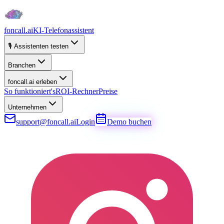
foncall.ai
KI-Telefonassistent
🎙️ Assistenten testen
Branchen
foncall.ai erleben
So funktioniert's
ROI-Rechner
Preise
Unternehmen
support@foncall.ai
Login
Demo buchen