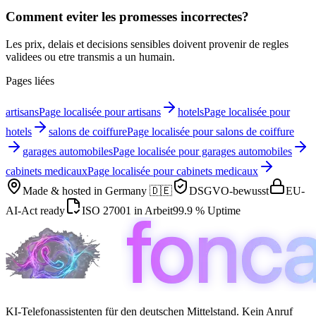
Comment eviter les promesses incorrectes?
Les prix, delais et decisions sensibles doivent provenir de regles
validees ou etre transmis a un humain.
Pages liées
artisans
Page localisée pour artisans
hotels
Page localisée pour
hotels
salons de coiffure
Page localisée pour salons de coiffure
garages automobiles
Page localisée pour garages automobiles
cabinets medicaux
Page localisée pour cabinets medicaux
Made & hosted in
Germany 🇩🇪
DSGVO-bewusst
EU-
AI-Act ready
ISO 27001 in Arbeit
99.9 % Uptime
KI-Telefonassistenten für den deutschen Mittelstand. Kein Anruf