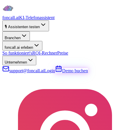
foncall.ai
KI-Telefonassistent
🎙️ Assistenten testen
Branchen
foncall.ai erleben
So funktioniert's
ROI-Rechner
Preise
Unternehmen
support@foncall.ai
Login
Demo buchen