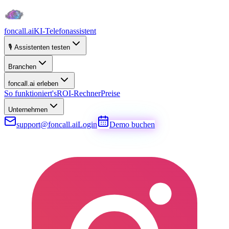
foncall.ai
KI-Telefonassistent
🎙️ Assistenten testen
Branchen
foncall.ai erleben
So funktioniert's
ROI-Rechner
Preise
Unternehmen
support@foncall.ai
Login
Demo buchen